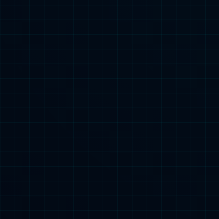
查看更多
